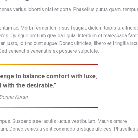
enas varius lobortis nisi et porta. Phasellus purus quam, tempu
ntum ac. Morbi fermentum risus feugiat, dictum turpis a, ultricie
 eros. Quisque pretium gravida ligula. Interdum et malesuada fam
usto, id tincidunt augue. Donec ultricies, libero et fringilla iacu
. Sed venenatis venenatis ex posuere vulputate.
lenge to balance comfort with luxe,
l with the desirable.”
Donna Karan
mpus. Suspendisse iaculis luctus vestibulum. Mauris ornare
um. Donec vehicula velit commodo tristique ultrices. Phasellus 