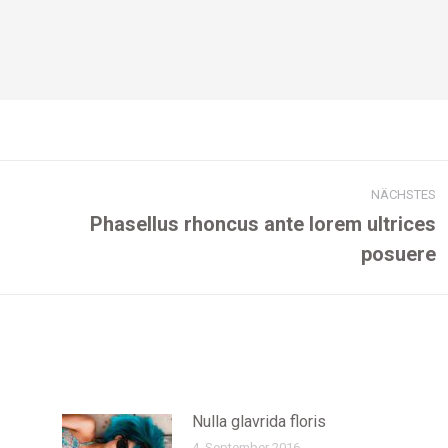
NÄCHSTES
Phasellus rhoncus ante lorem ultrices
Nächster
posuere
Beitrag:
Nulla glavrida floris
4. September 2016