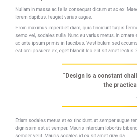
Nullam in massa ac felis consequat dictum at ac ex. Maec
lorem dapibus, feugiat varius augue.
Proin maximus imperdiet diam, quis tincidunt turpis ferme
semo vel, sodales nulla. Nunc eu varius metus, in ornare
ac ante ipsum primis in faucibus. Vestibulum sed accumsan j
est orci posuere ex, eget blandit leo elit sit amet lectus
“Design is a constant chal
the practica
– 
Etiam sodales metus et ex tincidunt, at semper augue te
dignissim est ut semper. Mauris interdum lobortis bibend
semper velit. Mauris sodales id ex sit amet gravida.