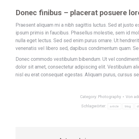
Donec finibus – placerat posuere lo
Praesent aliquam mi a nibh sagittis luctus. Sed at justo 
ipsum primis in faucibus. Phasellus molestie, sem id mole
nulla eget lectus. Sed sed enim purus ornare. Ut hendrerit
venenatis vel libero sed, dapibus condimentum quam. Sed 
Donec commodo vestibulum bibendum. Ut vel condimentum
dolor sit amet, consectetur adipiscing elit. Vestibulum al
nisl eu erat consequat egestas. Aliquam purus, cursus se
Category:
Photography
Von
ad
Schlagwörter:
article
blog
d