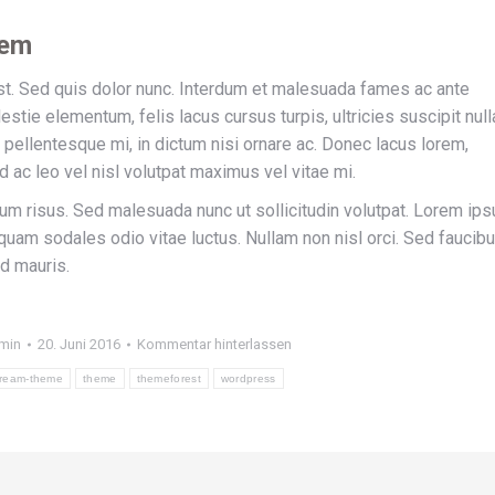
rem
est. Sed quis dolor nunc. Interdum et malesuada fames ac ante
stie elementum, felis lacus cursus turpis, ultricies suscipit null
 pellentesque mi, in dictum nisi ornare ac. Donec lacus lorem,
ac leo vel nisl volutpat maximus vel vitae mi.
 risus. Sed malesuada nunc ut sollicitudin volutpat. Lorem ip
iquam sodales odio vitae luctus. Nullam non nisl orci. Sed faucib
d mauris.
min
20. Juni 2016
Kommentar hinterlassen
ream-theme
theme
themeforest
wordpress