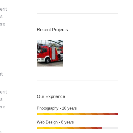
erit
us
ere
Recent Projects
et
erit
Our Exprience
us
ere
Photography - 10 years
Web Design - 8 years
a