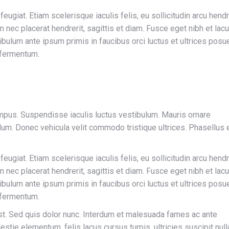
feugiat. Etiam scelerisque iaculis felis, eu sollicitudin arcu hendr
m nec placerat hendrerit, sagittis et diam. Fusce eget nibh et lac
stibulum ante ipsum primis in faucibus orci luctus et ultrices posu
 fermentum.
mpus. Suspendisse iaculis luctus vestibulum. Mauris ornare
um. Donec vehicula velit commodo tristique ultrices. Phasellus 
feugiat. Etiam scelerisque iaculis felis, eu sollicitudin arcu hendr
m nec placerat hendrerit, sagittis et diam. Fusce eget nibh et lac
stibulum ante ipsum primis in faucibus orci luctus et ultrices posu
 fermentum.
est. Sed quis dolor nunc. Interdum et malesuada fames ac ante
stie elementum, felis lacus cursus turpis, ultricies suscipit null