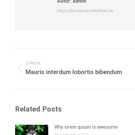
Autor:
admin
https://fire-rescue-mittelrhein.de
Kommentarnavigation
ZURÜCK
Mauris interdum lobortis bibendum
Vorheriger
Beitrag:
Related Posts
Why lorem ipsum is awesome
18. September 2016