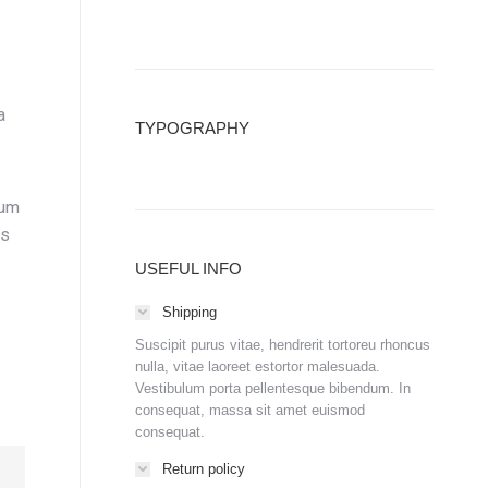
a
TYPOGRAPHY
sum
us
USEFUL INFO
Shipping
Suscipit purus vitae, hendrerit tortoreu rhoncus
nulla, vitae laoreet estortor malesuada.
Vestibulum porta pellentesque bibendum. In
consequat, massa sit amet euismod
consequat.
Return policy