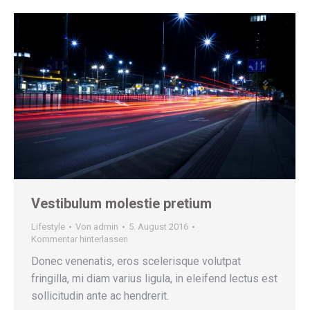
Vestibulum molestie pretium
Lifestyle
Von
admin
5. August 2016
Kommentar hinterlassen
Donec venenatis, eros scelerisque volutpat
fringilla, mi diam varius ligula, in eleifend lectus est
sollicitudin ante ac hendrerit.