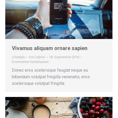
Vivamus aliquam ornare sapien
Lifestyle
Von
admin
18. September 2016
Kommentar hinterlassen
Donec eros scelerisque feugiat neque eu
bibendum volutpat fringilla venenatis, eros
scelerisque volutpat fringilla.