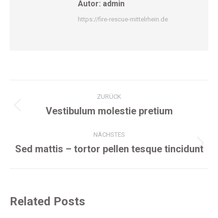
Autor:
admin
https://fire-rescue-mittelrhein.de
Kommentarnavigation
ZURÜCK
Vestibulum molestie pretium
Vorheriger
Beitrag:
NÄCHSTES
Sed mattis – tortor pellen tesque tincidunt
Nächster
Beitrag:
Related Posts