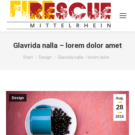
Glavrida nalla – lorem dolor amet
Sie befinden sich hier:
Start
Design
Glavrida nalla – lorem dolor…
Design
Aug.
28
2016