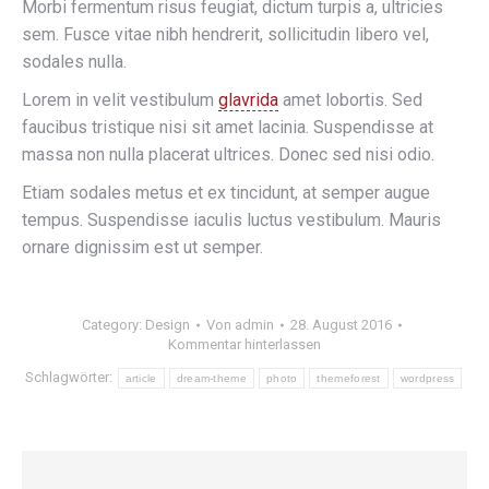
Morbi fermentum risus feugiat, dictum turpis a, ultricies
sem. Fusce vitae nibh hendrerit, sollicitudin libero vel,
sodales nulla.
Lorem in velit vestibulum
glavrida
amet lobortis. Sed
faucibus tristique nisi sit amet lacinia. Suspendisse at
massa non nulla placerat ultrices. Donec sed nisi odio.
Etiam sodales metus et ex tincidunt, at semper augue
tempus. Suspendisse iaculis luctus vestibulum. Mauris
ornare dignissim est ut semper.
Category:
Design
Von
admin
28. August 2016
Kommentar hinterlassen
Schlagwörter:
article
dream-theme
photo
themeforest
wordpress